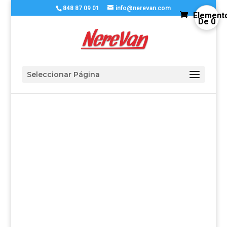
848 87 09 01
info@nerevan.com
Element
De 0
Seleccionar Página
Alquiler de autocaravanas
>
Escoge tu vehiculo